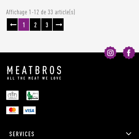
Affichage 1-12 de 33 article(s)
1
2
3
SERVICES